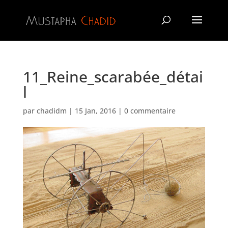
11_Reine_scarabée_détai
l
par
chadidm
|
15 Jan, 2016
|
0 commentaire